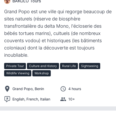
BAKOLO Tours
Grand Popo est une ville qui regorge beaucoup de
sites naturels (réserve de biosphère
transfrontalière du delta Mono, l'écloserie des
bébés tortues marins), cultuels (de nombreux
couvents vodou) et historiques (les bâtiments
coloniaux) dont la découverte est toujours
inoubliable.
Private Tour
Culture and History
Rural Life
Sightseeing
Wildlife Viewing
Workshop
Grand Popo, Benin
4 hours
English, French, Italian
10+