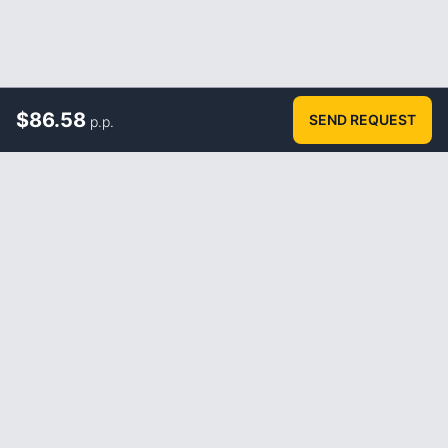
$
86.58
SEND REQUEST
p.p.
ABOUT
How it works
FAQ
Blog