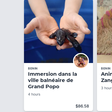
BENIN
BENIN
Immersion dans la
Anim
ville balnéaire de
Zan
Grand Popo
3 hour
4 hours
$
86.58