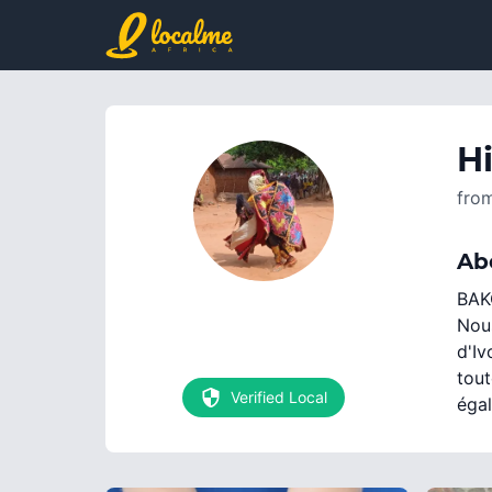
Hi
fro
Ab
BAK
Nous
d'Iv
tout
Verified Local
éga