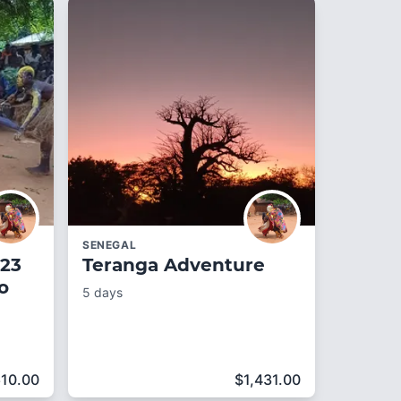
SENEGAL
023
Teranga Adventure
o
5 days
610.00
$
1,431.00