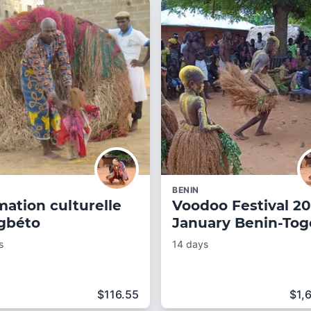
BENIN
ation culturelle
Voodoo Festival 2
gbéto
January Benin-Tog
s
14 days
$
116.55
$
1,